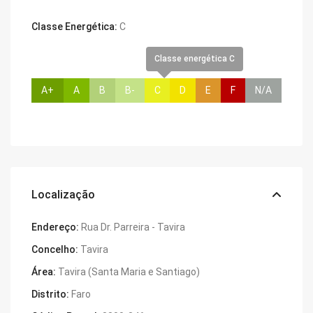
Classe Energética:
C
Classe energética C
A+
A
B
B-
C
D
E
F
N/A
Localização
Endereço:
Rua Dr. Parreira - Tavira
Concelho:
Tavira
Área:
Tavira (Santa Maria e Santiago)
Distrito:
Faro