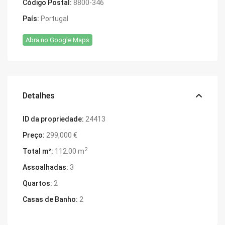
Código Postal:
8800-346
País:
Portugal
Abra no Google Maps
Detalhes
ID da propriedade:
24413
Preço:
299,000 €
2
Total m²:
112.00 m
Assoalhadas:
3
Quartos:
2
Casas de Banho:
2