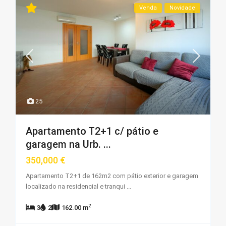
Venda
Novidade
25
Apartamento T2+1 c/ pátio e
garagem na Urb. ...
350,000 €
Apartamento T2+1 de 162m2 com pátio exterior e garagem
localizado na residencial e tranqui
...
2
3
2
162.00 m