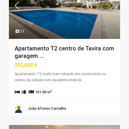
23
Apartamento T2 centro de Tavira com
garagem ...
292,000 €
Apartamento T2 muito bem situado em condomínio no
centro da cidade com excelente nível de
...
2
2
1
101.00 m
João Afonso Carvalho