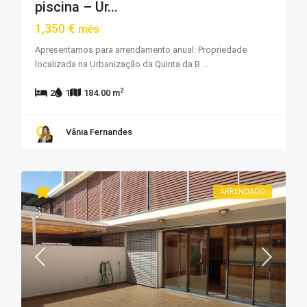
piscina – Ur...
1,350 €
mês
Apresentamos para arrendamento anual: Propriedade
localizada na Urbanização da Quinta da B
...
2
2
1
184.00 m
Vânia Fernandes
ARRENDADO