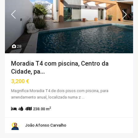
28
Moradia T4 com piscina, Centro da
Cidade, pa...
3,200 €
Magnifica Moradia T4 de dois pisos com piscina, para
arrendamento anual, localizada numa z
...
2
4
4
238.00 m
João Afonso Carvalho