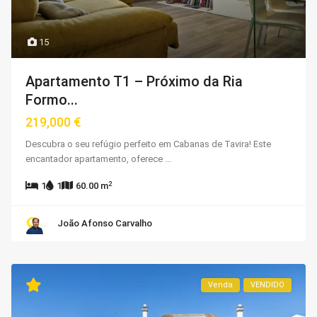
15
Apartamento T1 – Próximo da Ria
Formo...
219,000 €
Descubra o seu refúgio perfeito em Cabanas de Tavira! Este
encantador apartamento, oferece
...
2
1
1
60.00 m
João Afonso Carvalho
Venda
VENDIDO