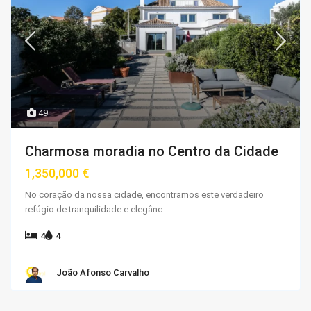
49
Charmosa moradia no Centro da Cidade
1,350,000 €
No coração da nossa cidade, encontramos este verdadeiro
refúgio de tranquilidade e elegânc
...
4
4
João Afonso Carvalho