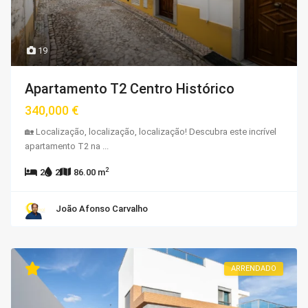
19
Apartamento T2 Centro Histórico
340,000 €
🏡 Localização, localização, localização! Descubra este incrível
apartamento T2 na
...
2
2
2
86.00 m
João Afonso Carvalho
ARRENDADO