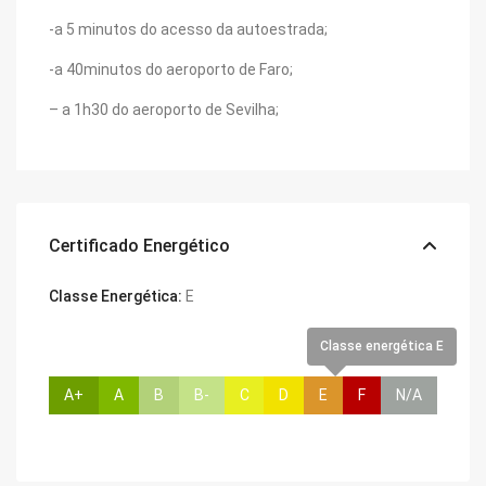
-a 5 minutos do acesso da autoestrada;
-a 40minutos do aeroporto de Faro;
– a 1h30 do aeroporto de Sevilha;
Certificado Energético
Classe Energética:
E
Classe energética E
A+
A
B
B-
C
D
E
F
N/A