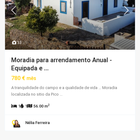
33
Moradia para arrendamento Anual -
Equipada e ...
780 €
mês
A tranquilidade do campo e a qualidade de vida … Moradia
localizada no sitio da Pico
...
2
1
1
56.00 m
Nélia Ferreira