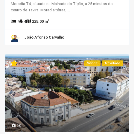
Moradia T4, situada na Malhada do Tição, a 25 minutos do
centro de Tavira. Moradia térrea,
...
2
4
4
225.00 m
João Afonso Carvalho
Venda
Novidade
68