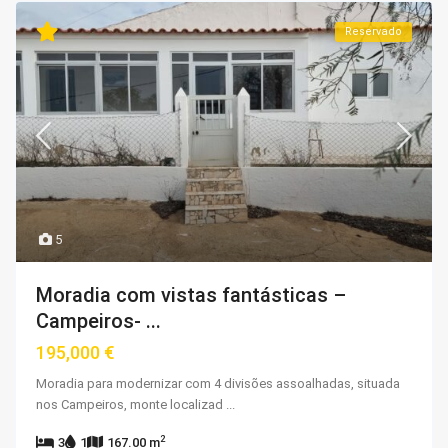
Reservado
5
Moradia com vistas fantásticas –
Campeiros- ...
195,000 €
Moradia para modernizar com 4 divisões assoalhadas, situada
nos Campeiros, monte localizad
...
2
3
1
167.00 m