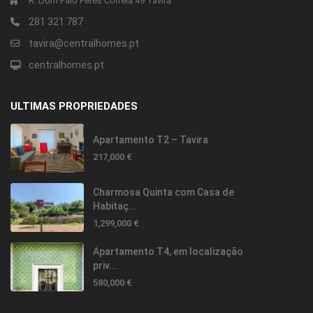
R. Dom Paio Peres Correia 49 Tavira
281 321 787
tavira@centralhomes.pt
centralhomes.pt
ULTIMAS PROPRIEDADES
Apartamento T2 – Tavira
217,000 €
Charmosa Quinta com Casa de
Habitaç...
1,299,000 €
Apartamento T4, em localização
priv...
580,000 €