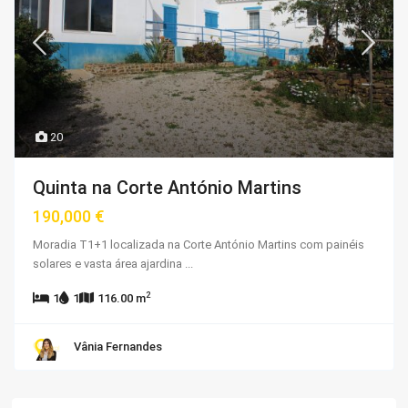
20
Quinta na Corte António Martins
190,000 €
Moradia T1+1 localizada na Corte António Martins com painéis
solares e vasta área ajardina
...
2
1
1
116.00 m
Vânia Fernandes