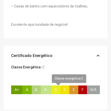
– Casas de banho com aquecedores de toalhas;
Excelente oportunidade de negócio!
Certificado Energético
Classe Energética:
C
Classe energética C
A+
A
B
B-
C
D
E
F
N/A