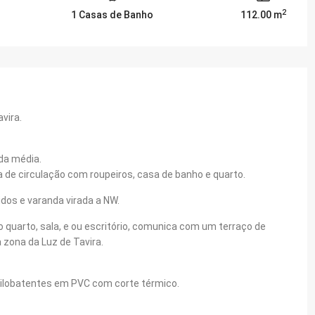
2
1 Casas de Banho
112.00 m
vira.
da média.
 de circulação com roupeiros, casa de banho e quarto.
os e varanda virada a NW.
 quarto, sala, e ou escritório, comunica com um terraço de
zona da Luz de Tavira.
ocilobatentes em PVC com corte térmico.