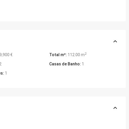
2
9,900 €
Total m²:
112.00 m
2
Casas de Banho:
1
s:
1