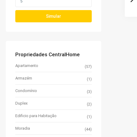
Simular
Propriedades CentralHome
Apartamento
(57)
Armazém
(1)
Condomínio
(3)
Duplex
(2)
Edificio para Habitação
(1)
Moradia
(44)