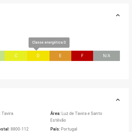
Classe energética D
C
D
E
F
N/A
:
Tavira
Área:
Luz de Tavira e Santo
Estêvão
stal:
8800-112
País:
Portugal