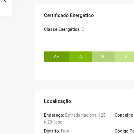
Certificado Energético
Classe Energética:
D
A+
A
B
B-
Localização
Endereço:
Estrada nacional 125
Concelho
n.23 1esq
Distrito:
Faro
Código Po