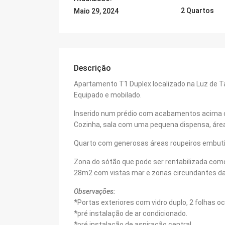
2 Quartos
Maio 29, 2024
Descrição
Apartamento T1 Duplex localizado na Luz de Ta
Equipado e mobilado.
Inserido num prédio com acabamentos acima 
Cozinha, sala com uma pequena dispensa, área
Quarto com generosas áreas roupeiros embutid
Zona do sótão que pode ser rentabilizada como
28m2 com vistas mar e zonas circundantes da 
Observações:
*
Portas exteriores com vidro duplo, 2 folhas 
*
pré instalação de ar condicionado.
*
pré instalação de aspiração central.