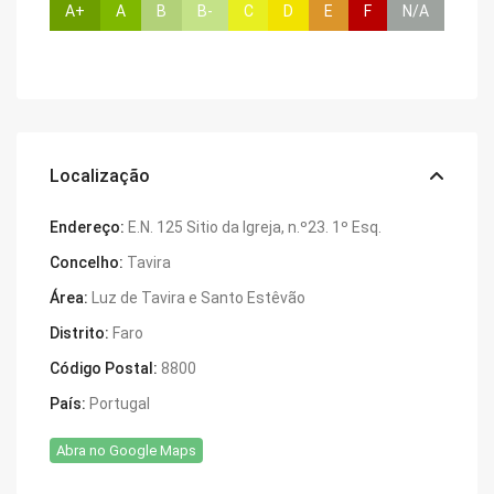
A+
A
B
B-
C
D
E
F
N/A
Localização
Endereço:
E.N. 125 Sitio da Igreja, n.º23. 1º Esq.
Concelho:
Tavira
Área:
Luz de Tavira e Santo Estêvão
Distrito:
Faro
Código Postal:
8800
País:
Portugal
Abra no Google Maps