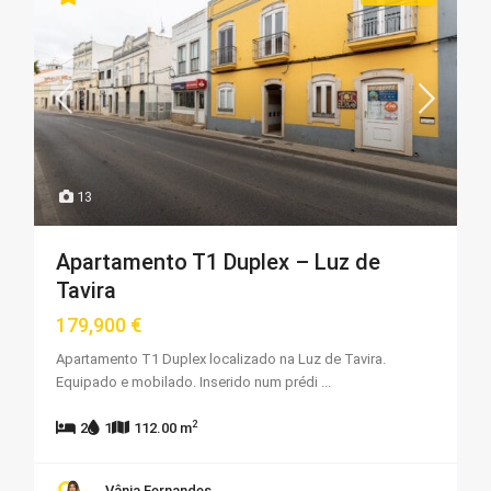
13
Apartamento T1 Duplex – Luz de
Tavira
179,900 €
Apartamento T1 Duplex localizado na Luz de Tavira.
Equipado e mobilado. Inserido num prédi
...
2
2
1
112.00 m
Vânia Fernandes