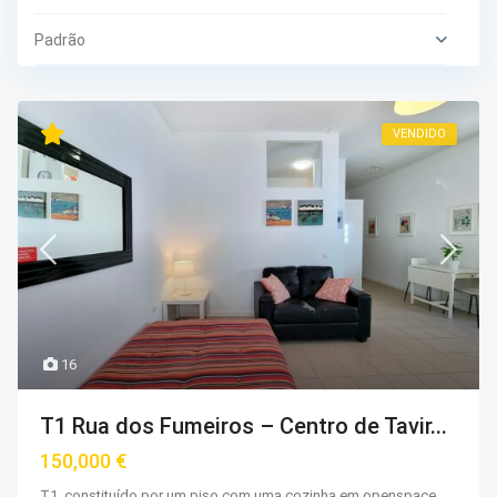
Padrão
VENDIDO
16
T1 Rua dos Fumeiros – Centro de Tavir...
150,000 €
T1, constituído por um piso com uma cozinha em openspace,