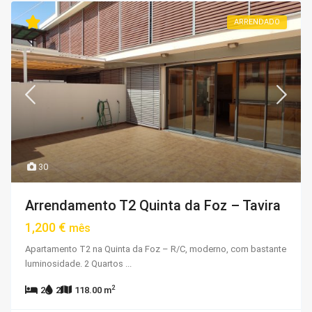
ARRENDADO
30
Arrendamento T2 Quinta da Foz – Tavira
1,200 €
mês
Apartamento T2 na Quinta da Foz – R/C, moderno, com bastante
luminosidade. 2 Quartos
...
2
2
2
118.00 m