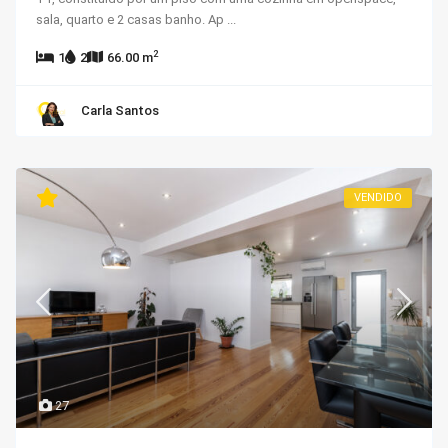
sala, quarto e 2 casas banho. Ap
...
2
1
2
66.00 m
Carla Santos
VENDIDO
27