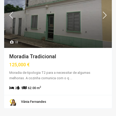
18
Moradia Tradicional
125,000 €
Moradia de tipologia T2 para a necessitar de algumas
melhorias. A cozinha comunica com o q
...
2
2
1
62.00 m
Vânia Fernandes