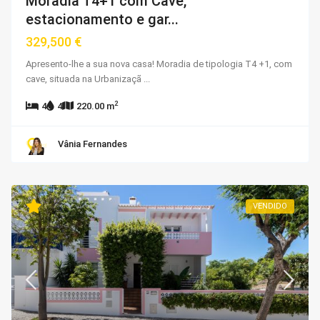
Moradia T4+1 com Cave,
estacionamento e gar...
329,500 €
Apresento-lhe a sua nova casa! Moradia de tipologia T4 +1, com
cave, situada na Urbanizaçã
...
2
4
4
220.00 m
Vânia Fernandes
VENDIDO