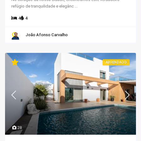
refúgio de tranquilidade e elegânc
...
4
4
João Afonso Carvalho
ARRENDADO
28