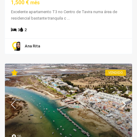
1,500 €
mês
Excelente apartamento T3 no Centro de Tavira numa área de
residencial bastante tranquila c
...
3
2
Ana Rita
VENDIDO
16