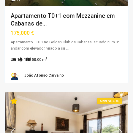
Apartamento T0+1 com Mezzanine em
Cabanas de...
175,000 €
Apartamento T0+1 no Golden Club de Cabanas, situado num 3ª
andar com elevador, virado a su
...
2
1
1
50.00 m
João Afonso Carvalho
ARRENDADO