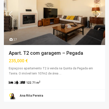
27
Apart. T2 com garagem – Pegada
235,000 €
Espaçoso apartamento T2 à venda na Quinta da Pegada em
Tavira. O imóvel tem 107m2 de área
...
2
2
2
122.71 m
Ana Rita Pereira