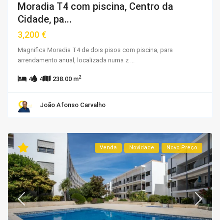
Moradia T4 com piscina, Centro da
Cidade, pa...
3,200 €
Magnifica Moradia T4 de dois pisos com piscina, para
arrendamento anual, localizada numa z
...
2
4
4
238.00 m
João Afonso Carvalho
Venda
Novidade
Novo Preço