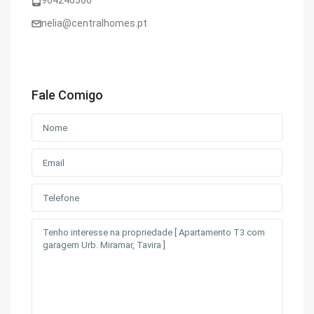
964246366
nelia@centralhomes.pt
Fale Comigo