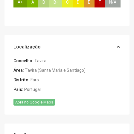
A+
A
B
B-
C
D
E
F
N/A
Localização
Concelho:
Tavira
Área:
Tavira (Santa Maria e Santiago)
Distrito:
Faro
País:
Portugal
Abra no Google Maps