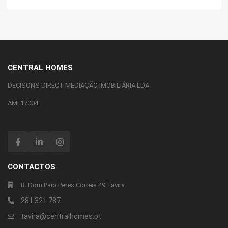
CENTRAL HOMES
DECISONS DIRECT MEDIAÇÃO IMOBILIÁRIA LDA.
AMI 17004
CONTACTOS
R. Dom Paio Peres Correia 49 Tavira
281 321 787
tavira@centralhomes.pt