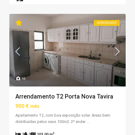
ARRENDADO
16
Arrendamento T2 Porta Nova Tavira
900 €
mês
Apartamento T2, com boa exposição solar. Áreas bem
distribuídas pelos seus 103m2. 2º andar
...
2
2
2
103.00 m