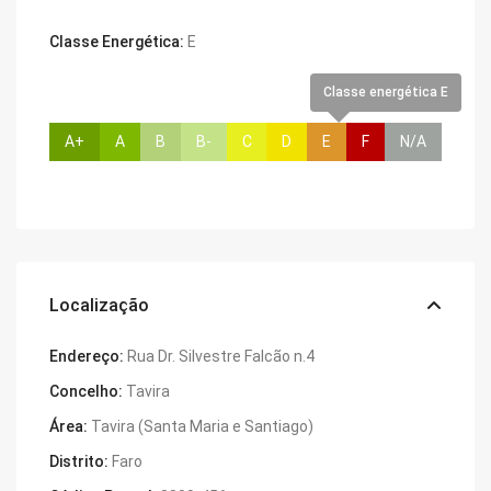
Classe Energética:
E
Classe energética E
A+
A
B
B-
C
D
E
F
N/A
Localização
Endereço:
Rua Dr. Silvestre Falcão n.4
Concelho:
Tavira
Área:
Tavira (Santa Maria e Santiago)
Distrito:
Faro