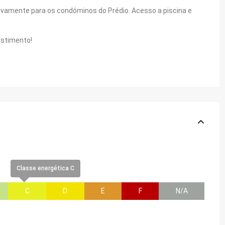
ivamente para os condóminos do Prédio. Acesso a piscina e
estimento!
Classe energética C
C
D
E
F
N/A