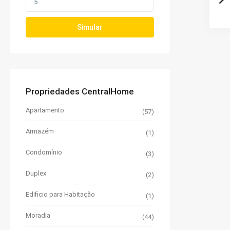
Simular
Propriedades CentralHome
Apartamento
(57)
Armazém
(1)
Condomínio
(3)
Duplex
(2)
Edificio para Habitação
(1)
Moradia
(44)