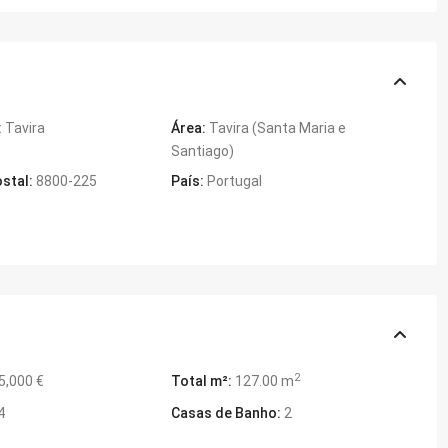
:
Tavira
Área:
Tavira (Santa Maria e
Santiago)
stal:
8800-225
País:
Portugal
2
5,000 €
Total m²:
127.00 m
4
Casas de Banho:
2