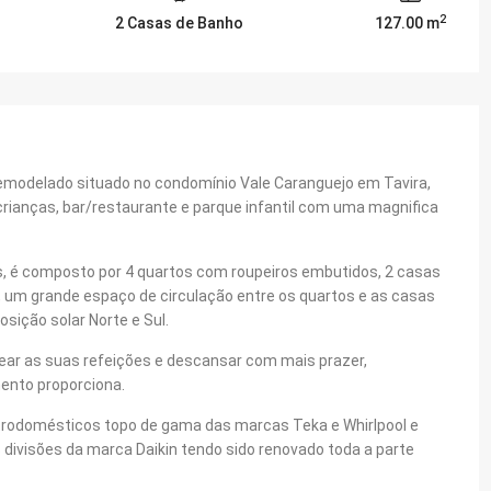
2
2 Casas de Banho
127.00 m
modelado situado no condomínio Vale Caranguejo em Tavira,
crianças, bar/restaurante e parque infantil com uma magnifica
 é composto por 4 quartos com roupeiros embutidos, 2 casas
 um grande espaço de circulação entre os quartos e as casas
sição solar Norte e Sul.
ar as suas refeições e descansar com mais prazer,
mento proporciona.
trodomésticos topo de gama das marcas Teka e Whirlpool e
divisões da marca Daikin tendo sido renovado toda a parte