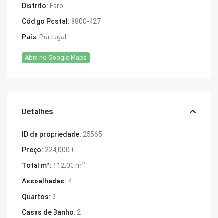
Distrito:
Faro
Código Postal:
8800-427
País:
Portugal
Abra no Google Maps
Detalhes
ID da propriedade:
25565
Preço:
224,000 €
2
Total m²:
112.00 m
Assoalhadas:
4
Quartos:
3
Casas de Banho:
2