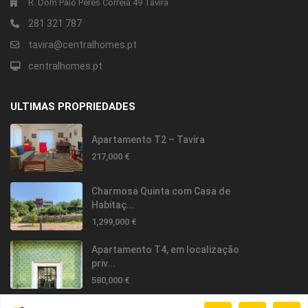
R. Dom Paio Peres Correia 49 Tavira
281 321 787
tavira@centralhomes.pt
centralhomes.pt
ULTIMAS PROPRIEDADES
Apartamento T2 – Tavira
217,000 €
Charmosa Quinta com Casa de
Habitaç...
1,299,000 €
Apartamento T4, em localização
priv...
580,000 €