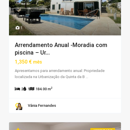
1
Arrendamento Anual -Moradia com
piscina – Ur...
1,350 €
mês
Apresentamos para arrendamento anual: Propriedade
localizada na Urbanização da Quinta da B
...
2
2
1
184.00 m
Vânia Fernandes