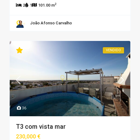
2
2
1
101.00 m
João Afonso Carvalho
VENDIDO
36
T3 com vista mar
230,000 €