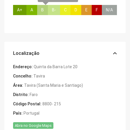
A+
A
B
B-
C
D
E
F
N/A
Localização
Endereço:
Quinta da Barra Lote 20
Concelho:
Tavira
Área:
Tavira (Santa Maria e Santiago)
Distrito:
Faro
Código Postal:
8800- 215
País:
Portugal
Abra no Google Maps