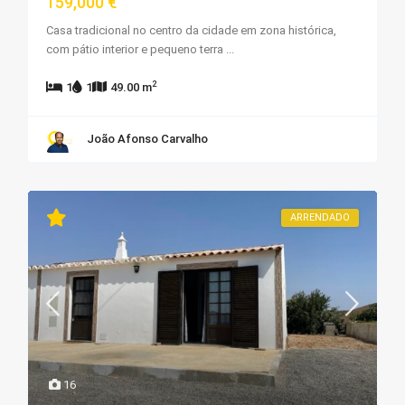
159,000 €
Casa tradicional no centro da cidade em zona histórica,
com pátio interior e pequeno terra
...
2
1
1
49.00 m
João Afonso Carvalho
ARRENDADO
16