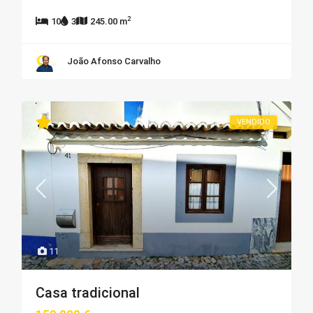
2
10
3
245.00 m
João Afonso Carvalho
VENDIDO
11
Casa tradicional