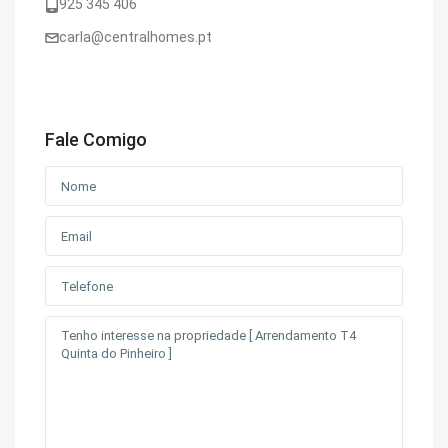
925 345 406
carla@centralhomes.pt
Fale Comigo