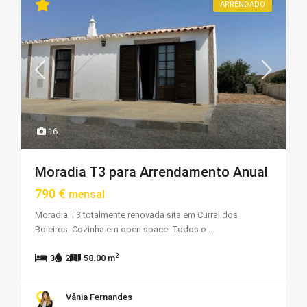
ARRENDADO
16
Moradia T3 para Arrendamento Anual
790 €
mensal
Moradia T3 totalmente renovada sita em Curral dos
Boieiros. Cozinha em open space. Todos o
...
2
3
2
58.00 m
Vânia Fernandes