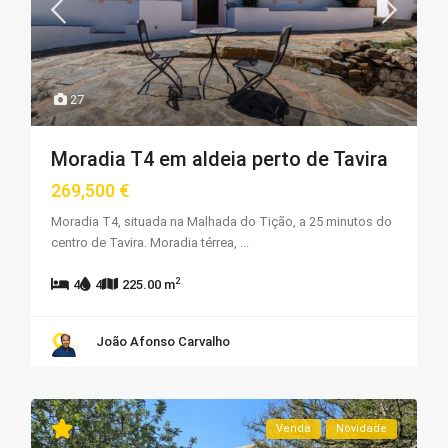
27
Moradia T4 em aldeia perto de Tavira
269,500 €
Moradia T4, situada na Malhada do Tição, a 25 minutos do
centro de Tavira. Moradia térrea,
...
2
4
4
225.00 m
João Afonso Carvalho
Venda
Novidade