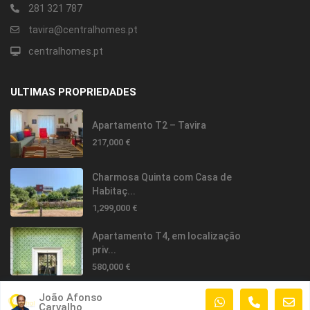
281 321 787
tavira@centralhomes.pt
centralhomes.pt
ULTIMAS PROPRIEDADES
Apartamento T2 – Tavira
217,000 €
Charmosa Quinta com Casa de
Habitaç...
1,299,000 €
Apartamento T4, em localização
priv...
580,000 €
João Afonso
Carvalho