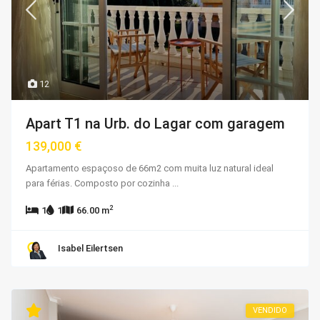
12
Apart T1 na Urb. do Lagar com garagem
139,000 €
Apartamento espaçoso de 66m2 com muita luz natural ideal
para férias. Composto por cozinha
...
2
1
1
66.00 m
Isabel Eilertsen
VENDIDO