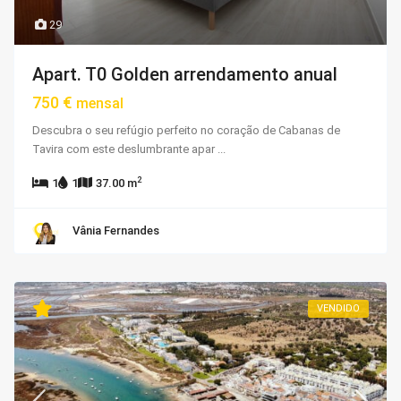
29
Apart. T0 Golden arrendamento anual
750 €
mensal
Descubra o seu refúgio perfeito no coração de Cabanas de
Tavira com este deslumbrante apar
...
2
1
1
37.00 m
Vânia Fernandes
VENDIDO