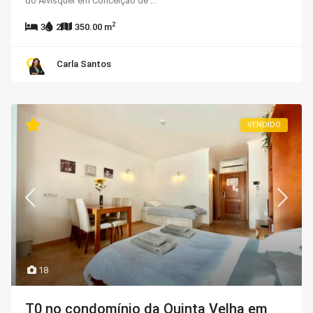
do Alvisquer em Conceição de
...
2
3
2
350.00 m
Carla Santos
VENDIDO
18
T0 no condomínio da Quinta Velha em