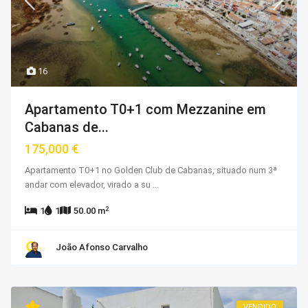
16
Apartamento T0+1 com Mezzanine em
Cabanas de...
175,000 €
Apartamento T0+1 no Golden Club de Cabanas, situado num 3ª
andar com elevador, virado a su
...
2
1
1
50.00 m
João Afonso Carvalho
VENDIDO