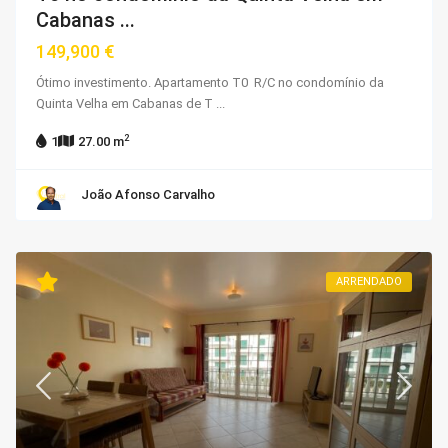
Cabanas ...
149,900 €
Ótimo investimento. Apartamento T0 R/C no condomínio da
Quinta Velha em Cabanas de T
...
2
1
27.00 m
João Afonso Carvalho
ARRENDADO