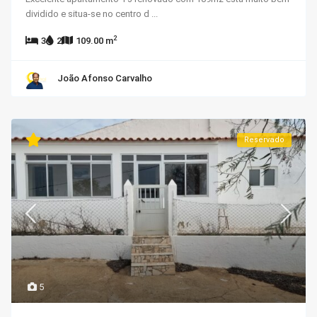
dividido e situa-se no centro d
...
2
3
2
109.00 m
João Afonso Carvalho
Reservado
5